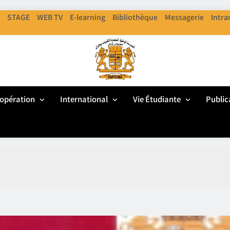
STAGE
WEB TV
E-learning
Bibliothèque
Messagerie
Intra
ENPO
cole Nationale Polythechnique D'Oran
opération
International
Vie Étudiante
Public