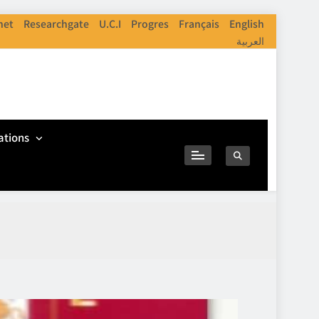
net
Researchgate
U.C.I
Progres
Français
English
العربية
ations