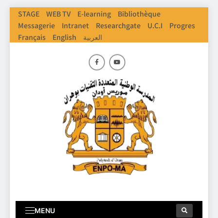
STAGE
WEB TV
E-learning
Bibliothèque
Messagerie
Intranet
Researchgate
U.C.I
Progres
العربية
English
Français
ENPO
Ecole Nationale Polythechnique D'Oran
MENU