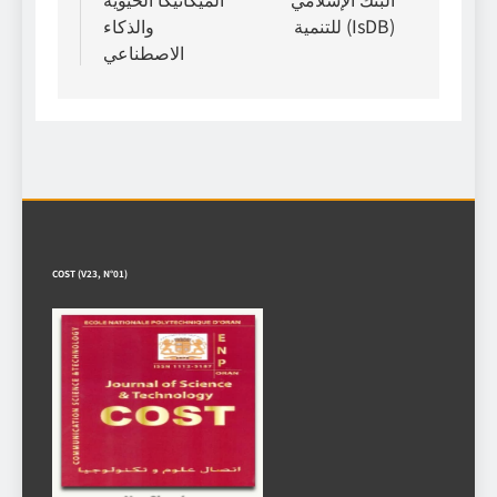
للتنمية (IsDB)
والذكاء
الاصطناعي
COST (V23, N°01)