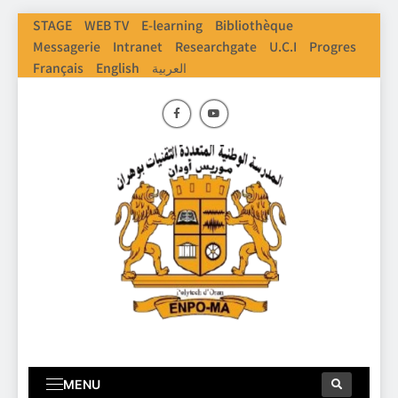
STAGE
WEB TV
E-learning
Bibliothèque
Messagerie
Intranet
Researchgate
U.C.I
Progres
العربية
English
Français
ENPO
Ecole Nationale Polythechnique D'Oran
MENU