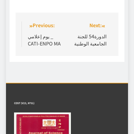
Previous:
Next:
الدورة54 للجنة
يوم إعلامي _
الجامعية الوطنية
CATI-ENPO MA
COST (V23, N°01)