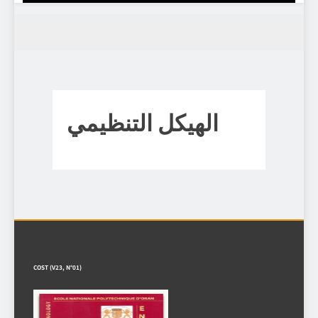
الهيكل التنظيمي
COST (V23, N°01)