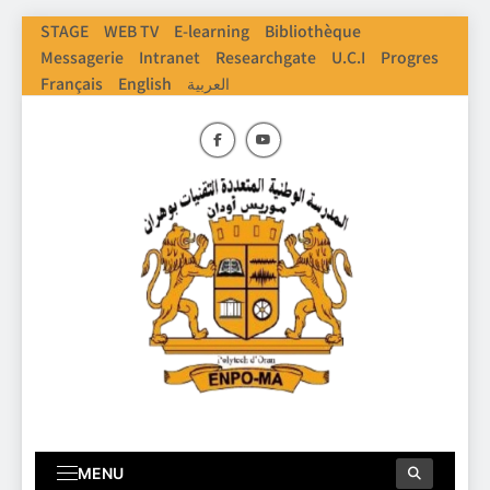
Skip
STAGE
WEB TV
E-learning
Bibliothèque
to
Messagerie
Intranet
Researchgate
U.C.I
Progres
content
Français
English
العربية
ENPO
Ecole Nationale Polythechnique D'Oran
MENU