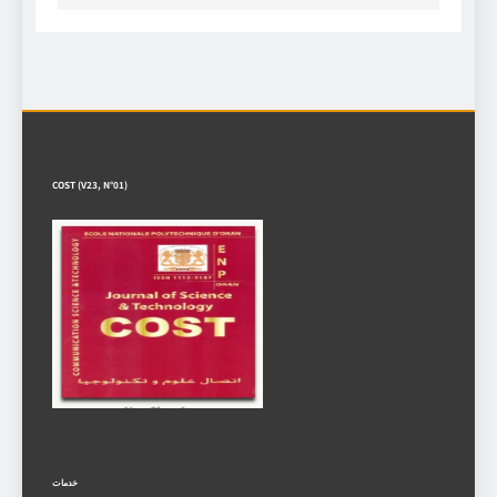
COST (V23, N°01)
خدمات