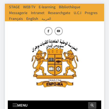
Skip
STAGE
WEB TV
E-learning
Bibliothèque
to
Messagerie
Intranet
Researchgate
U.C.I
Progres
content
العربية
English
Français
ENPO
Ecole Nationale Polythechnique D'Oran
MENU