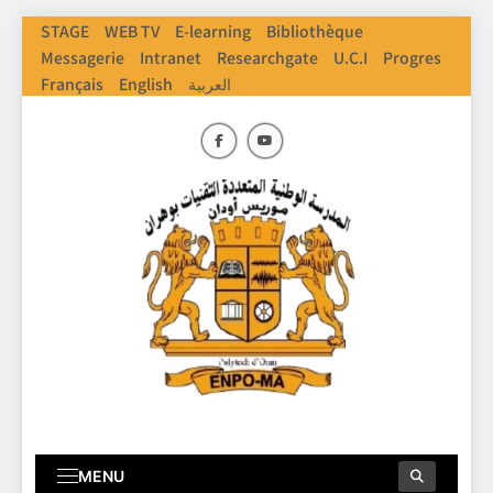
Skip
STAGE
WEB TV
E-learning
Bibliothèque
to
Messagerie
Intranet
Researchgate
U.C.I
Progres
content
العربية
English
Français
ENPO
Ecole Nationale Polythechnique D'Oran
MENU