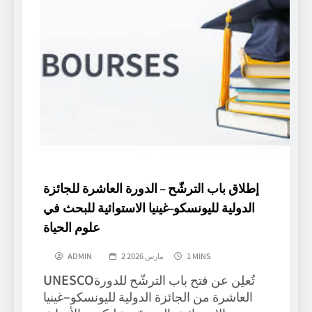
إطلاق باب الترشّح – الدورة العاشرة للجائزة
الدولية لليونسكو–غينيا الاستوائية للبحث في
علوم الحياة
1 MINS
2 مارس 2026
ADMIN
UNESCOتُعلِن عن فتح باب الترشّح للدورة
العاشرة من الجائزة الدولية لليونسكو–غينيا