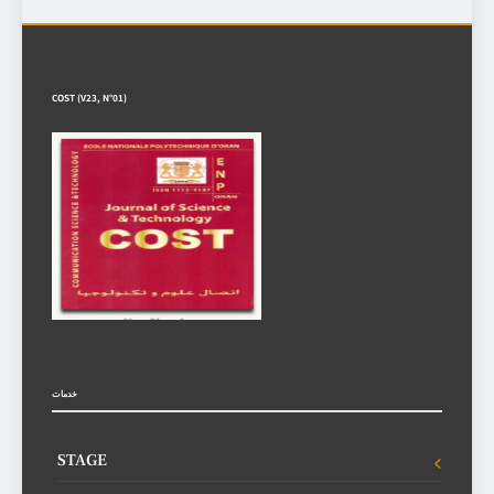
COST (V23, N°01)
خدمات
STAGE