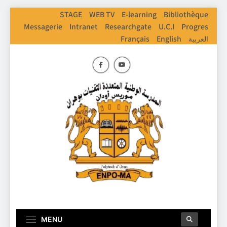
Skip
STAGE
WEB TV
E-learning
Bibliothèque
to
Messagerie
Intranet
Researchgate
U.C.I
Progres
content
Français
English
العربية
ENPO
Ecole Nationale Polythechnique D'Oran
MENU