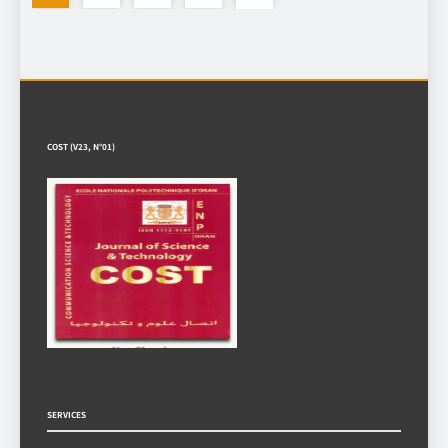
COST (V23, N°01)
SERVICES