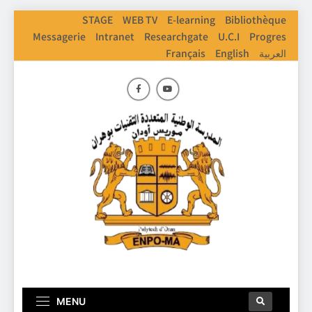
STAGE
WEB TV
E-learning
Bibliothèque
Messagerie
Intranet
Researchgate
U.C.I
Progres
Français
English
العربية
ENPO
Ecole Nationale Polythechnique D'Oran
MENU