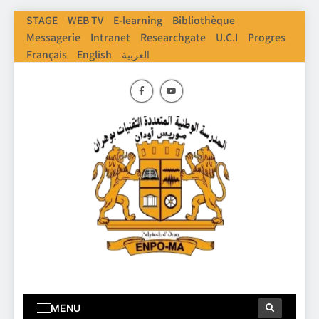
STAGE
WEB TV
E-learning
Bibliothèque
Messagerie
Intranet
Researchgate
U.C.I
Progres
العربية
English
Français
ENPO
Ecole Nationale Polythechnique D'Oran
MENU