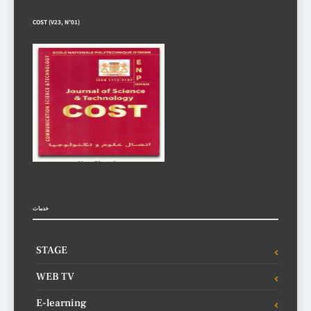
COST (V23, N°01)
خدمات
STAGE
WEB TV
E-learning