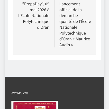
de
“PrepaDay”, 05
Lancement
mai 2026 à
officiel de la
l’article
l’École Nationale
démarche
Polytechnique
qualité de l’École
d’Oran
Nationale
Polytechnique
d’Oran « Maurice
Audin »
COST (V23, N°01)