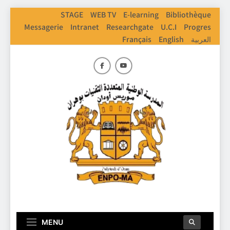
Skip
STAGE
WEB TV
E-learning
Bibliothèque
to
Messagerie
Intranet
Researchgate
U.C.I
Progres
content
Français
English
العربية
ENPO
Ecole Nationale Polythechnique D'Oran
MENU