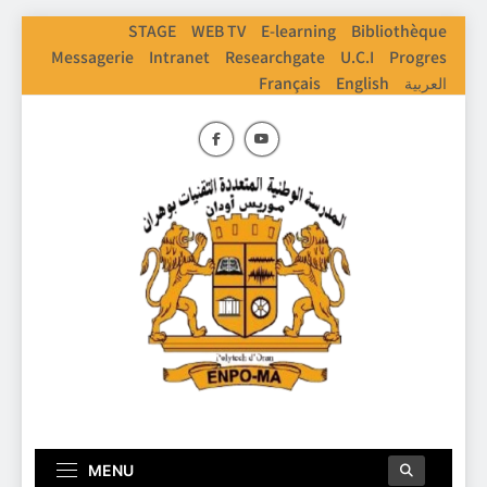
Skip
STAGE
WEB TV
E-learning
Bibliothèque
to
Messagerie
Intranet
Researchgate
U.C.I
Progres
content
Français
English
العربية
ENPO
Ecole Nationale Polythechnique D'Oran
MENU