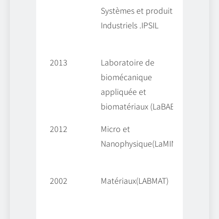
Systèmes et produits
الأنظمة
Industriels .IPSIL
لمنتجات
لصناعية
2013
Laboratoire de
مخبر
biomécanique
وميكانيك
appliquée et
لتطبيقية
biomatériaux (LaBAB)
بيومــواد
2012
Micro et
ميكرو
Nanophysique(LaMIN)
انوفيزياء
2002
Matériaux(LABMAT)
ـــــــواد