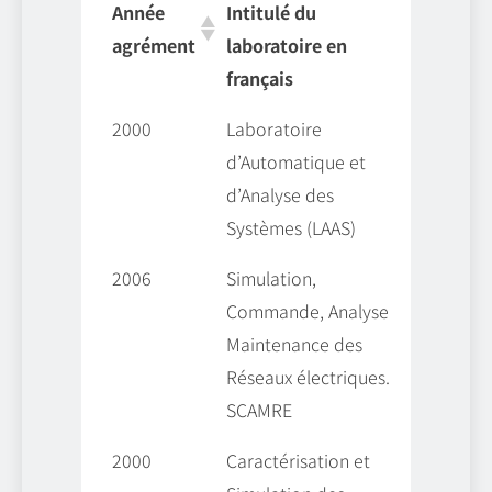
Année
Intitulé du
Intitul
agrément
laboratoire en
laborat
français
en ara
Année
Intitulé du
Intitul
2000
Laboratoire
ر آليات
agrément
laboratoire en
laborat
d’Automatique et
 الأنظمة
français
en ara
d’Analyse des
Systèmes (LAAS)
2006
Simulation,
ة ، تحكم
Commande, Analyse et
 وصيانة
Maintenance des
لشبكات
Réseaux électriques.
لكهربائية
SCAMRE
2000
Caractérisation et
لخاصيات