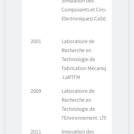
Simulation des
تظاهرات
Composants et Circuits
لمركبات
Electroniques).CaSiCCE
والدارات
إلكترونية
2001
Laboratoire de
كنولوجية
Recherche en
الصناعة
Technologie de
يكانيكية
Fabrication Mécanique
.LaRTFM
2009
Laboratoire de
يا البيئة
Recherche en
Technologie de
l’Environnement. LTE
2011
Innovation des
إبداع في