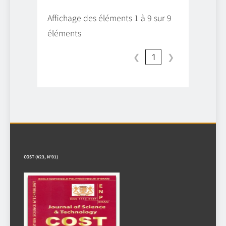
Affichage des éléments 1 à 9 sur 9
éléments
❮
1
❯
COST (V23, N°01)