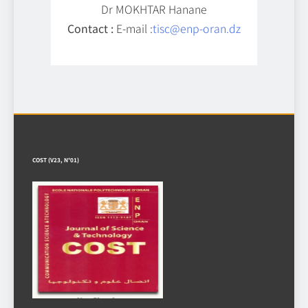
Dr MOKHTAR Hanane
Contact :
E-mail :
tisc@enp-oran.dz
COST (V23, N°01)