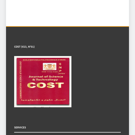
COST (V23, N°01)
SERVICES