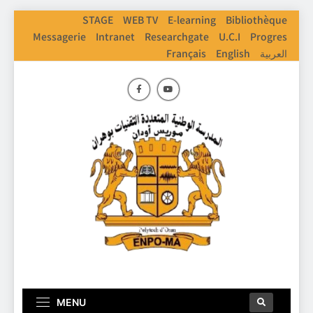
STAGE
WEB TV
E-learning
Bibliothèque
Messagerie
Intranet
Researchgate
U.C.I
Progres
Français
English
العربية
ENPO
Ecole Nationale Polythechnique D'Oran
MENU