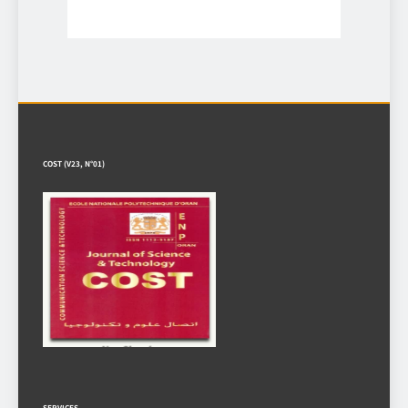
COST (V23, N°01)
SERVICES