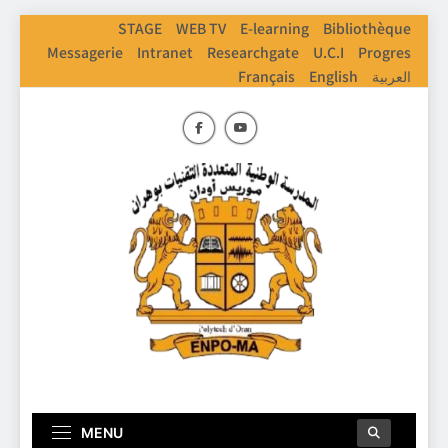
Skip
STAGE
WEB TV
E-learning
Bibliothèque
to
Messagerie
Intranet
Researchgate
U.C.I
Progres
content
Français
English
العربية
ENPO
Ecole Nationale Polythechnique D'Oran
MENU