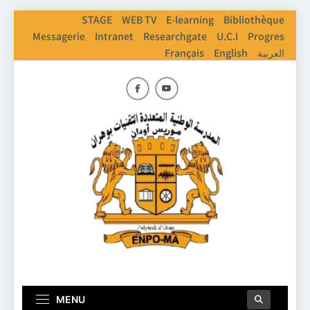
Skip
STAGE
WEB TV
E-learning
Bibliothèque
to
Messagerie
Intranet
Researchgate
U.C.I
Progres
content
Français
English
العربية
ENPO
Ecole Nationale Polythechnique D'Oran
MENU