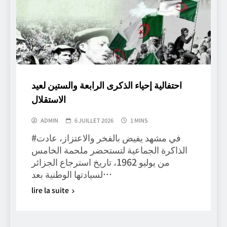
احتفالية إحياء الذكرى الرابعة والستين لعيد
الاستقلال
ADMIN
6 JUILLET 2026
1 MINS
#في مشهد يفيض بالفخر والاعتزاز، عادت
الذاكرة الجماعية لتستحضر ملحمة الخامس
من يوليو 1962، تاريخ استرجاع الجزائر
لسيادتها الوطنية بعد…
lire la suite