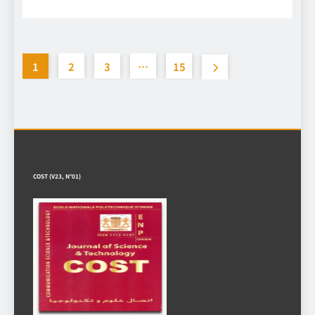
1
2
3
…
15
COST (V23, N°01)