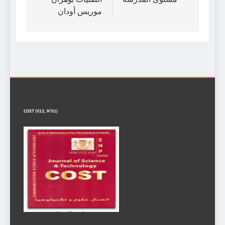
موريس أودان
COST (V23, N°01)