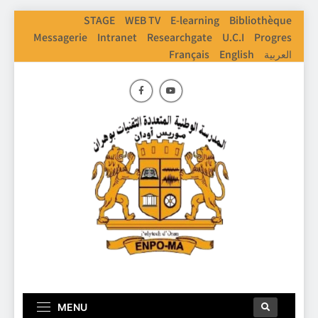
STAGE
WEB TV
E-learning
Bibliothèque
Messagerie
Intranet
Researchgate
U.C.I
Progres
العربية
English
Français
ENPO
Ecole Nationale Polythechnique D'Oran
MENU