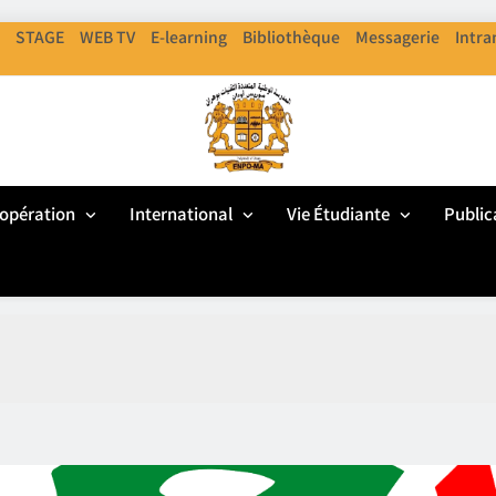
STAGE
WEB TV
E-learning
Bibliothèque
Messagerie
Intra
ENPO
cole Nationale Polythechnique D'Oran
opération
International
Vie Étudiante
Public