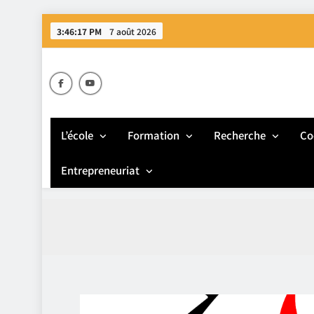
Skip
3:46:18 PM
7 août 2026
to
content
E
L’école
Formation
Recherche
Co
Entrepreneuriat