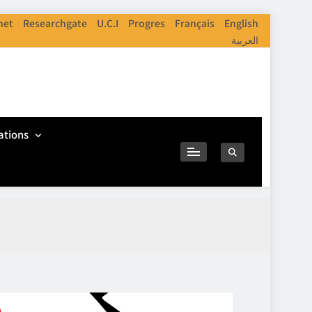
net
Researchgate
U.C.I
Progres
Français
English
العربية
ations