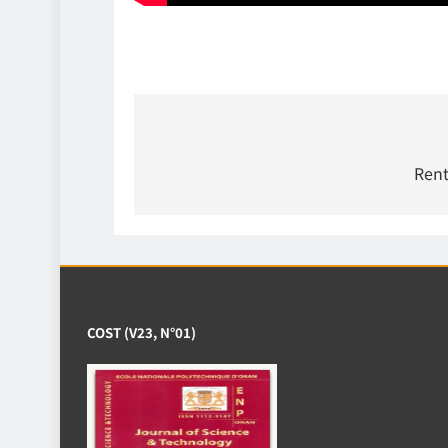
Navigation
de
Rent
l’article
COST (V23, N°01)