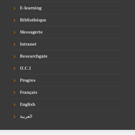
E-learning
Bibliothèque
Messagerie
Intranet
Researchgate
U.C.I
Progres
Français
English
العربية