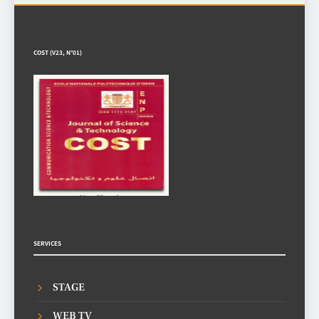
COST (V23, N°01)
SERVICES
STAGE
WEB TV