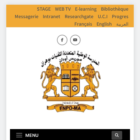
Skip
STAGE
WEB TV
E-learning
Bibliothèque
to
Messagerie
Intranet
Researchgate
U.C.I
Progres
content
Français
English
العربية
ENPO
Ecole Nationale Polythechnique D'Oran
MENU