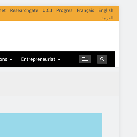
net
Researchgate
U.C.I
Progres
Français
English
العربية
ions
Entrepreneuriat