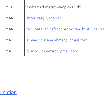
MCB
mohamed.merazi@enp-oran.dz
MAA
sboudraa@yahoo.fr
MAA
taoubetallah.hafrad@enp-oran.dz
htulipe200
MA
amine.doucene.ahmed@gmail.com
MA
guezzoulmhamed@gmail.com
ormation