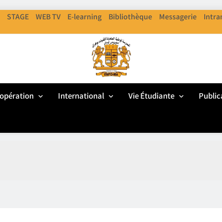
STAGE
WEB TV
E-learning
Bibliothèque
Messagerie
Intra
ENPO
cole Nationale Polythechnique D'Oran
opération
International
Vie Étudiante
Public