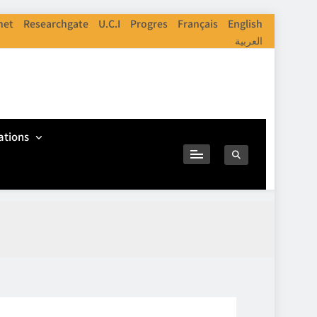
net
Researchgate
U.C.I
Progres
Français
English
العربية
ations