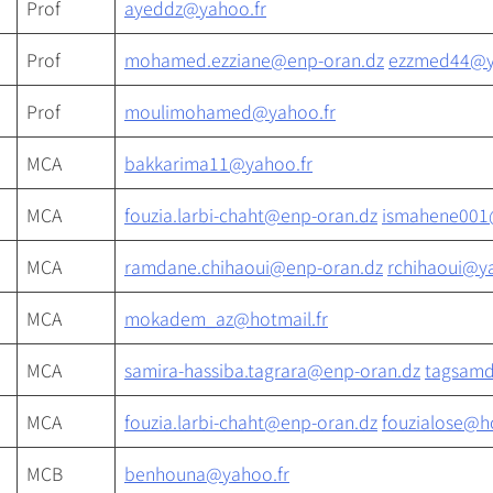
Prof
ayeddz@yahoo.fr
Prof
mohamed.ezziane@enp-oran.dz
ezzmed44@y
Prof
moulimohamed@yahoo.fr
MCA
bakkarima11@yahoo.fr
MCA
fouzia.larbi-chaht@enp-oran.dz
ismahene001
MCA
ramdane.chihaoui@enp-oran.dz
rchihaoui@ya
MCA
mokadem_az@hotmail.fr
MCA
samira-hassiba.tagrara@enp-oran.dz
tagsamd
MCA
fouzia.larbi-chaht@enp-oran.dz
fouzialose@h
MCB
benhouna@yahoo.fr