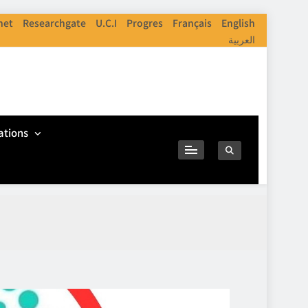
net
Researchgate
U.C.I
Progres
Français
English
العربية
ations