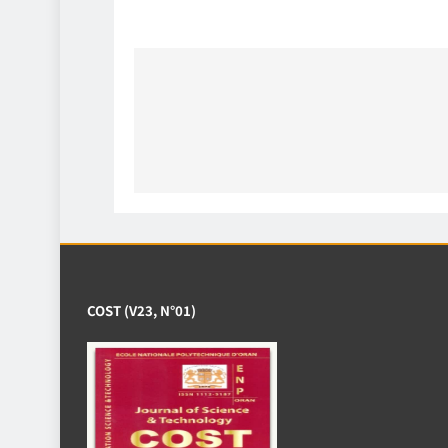
Navigation
de
l’article
COST (V23, N°01)