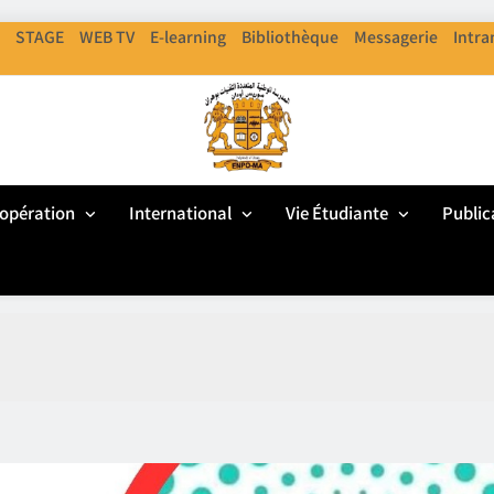
STAGE
WEB TV
E-learning
Bibliothèque
Messagerie
Intra
ENPO
cole Nationale Polythechnique D'Oran
opération
International
Vie Étudiante
Public