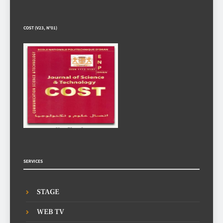
COST (V23, N°01)
SERVICES
STAGE
WEB TV