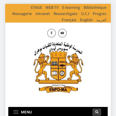
STAGE
WEB TV
E-learning
Bibliothèque
Messagerie
Intranet
Researchgate
U.C.I
Progres
Français
English
العربية
ENPO
Ecole Nationale Polythechnique D'Oran
MENU