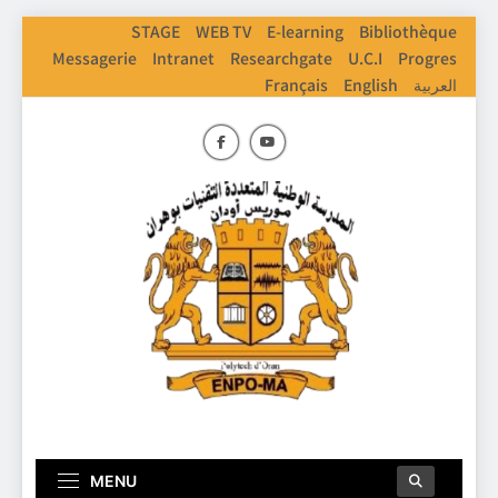
Skip
STAGE
WEB TV
E-learning
Bibliothèque
to
Messagerie
Intranet
Researchgate
U.C.I
Progres
content
Français
English
العربية
ENPO
Ecole Nationale Polythechnique D'Oran
MENU