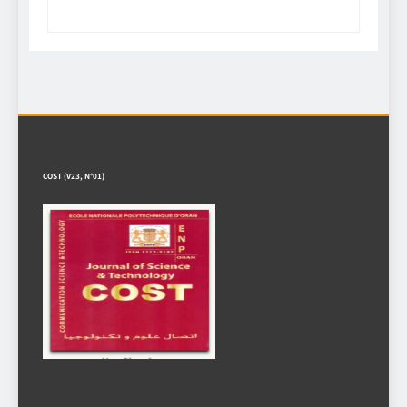
COST (V23, N°01)