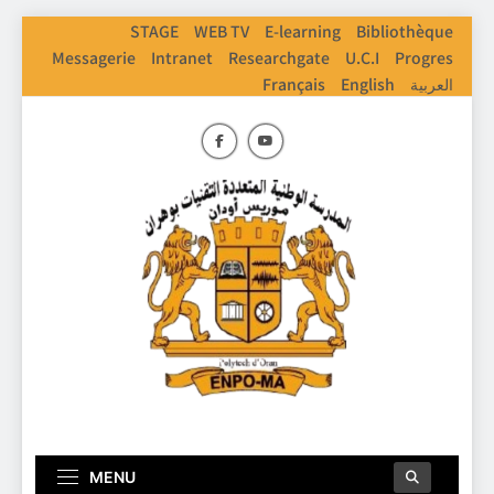
Skip
STAGE
WEB TV
E-learning
Bibliothèque
to
Messagerie
Intranet
Researchgate
U.C.I
Progres
content
Français
English
العربية
ENPO
Ecole Nationale Polythechnique D'Oran
MENU