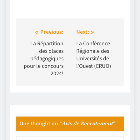
Navigation
Previous:
Next:
de
La Répartition
La Conférence
des places
Régionale des
l’article
pédagogiques
Universités de
pour le concours
l’Ouest (CRUO)
2024!
One thought on “
Avis de Recrutement
”