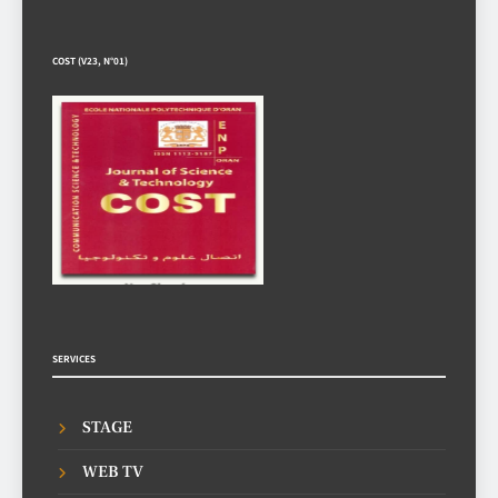
COST (V23, N°01)
SERVICES
STAGE
WEB TV