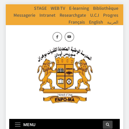
Skip
STAGE
WEB TV
E-learning
Bibliothèque
to
Messagerie
Intranet
Researchgate
U.C.I
Progres
content
Français
English
العربية
ENPO
Ecole Nationale Polythechnique D'Oran
MENU