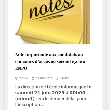
Note importante aux candidats au
concours d’accès au second cycle à
ENPO
ADMIN
19 JUIN 2025
1 MINS
La direction de l’école informe que 𝗹𝗲
𝘀𝗮𝗺𝗲𝗱𝗶 𝟮𝟭 𝗷𝘂𝗶𝗻 𝟮𝟬𝟮𝟱 𝗮̀ 𝟬𝟬𝗵𝟬𝟬
(𝗺𝗶𝗻𝘂𝗶𝘁) sera le dernier délai pour
l’inscription…