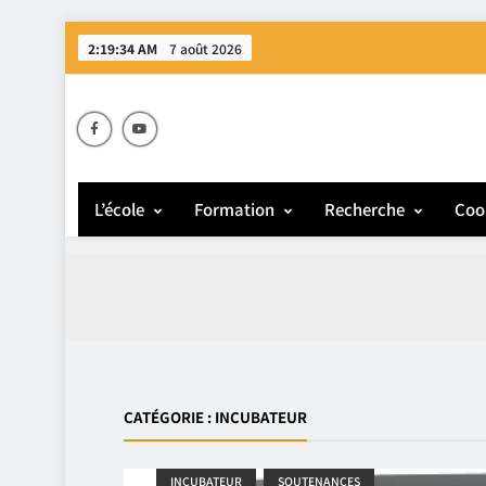
2:19:35 AM
7 août 2026
E
L’école
Formation
Recherche
Coo
CATÉGORIE :
INCUBATEUR
INCUBATEUR
SOUTENANCES