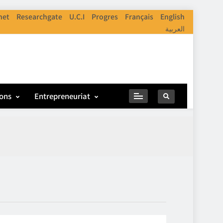
net
Researchgate
U.C.I
Progres
Français
English
العربية
ions
Entrepreneuriat