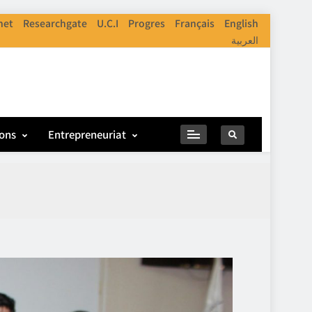
net
Researchgate
U.C.I
Progres
Français
English
العربية
ions
Entrepreneuriat