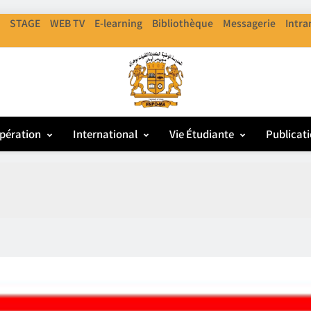
STAGE
WEB TV
E-learning
Bibliothèque
Messagerie
Intra
ENPO
cole Nationale Polythechnique D'Oran
pération
International
Vie Étudiante
Publicat