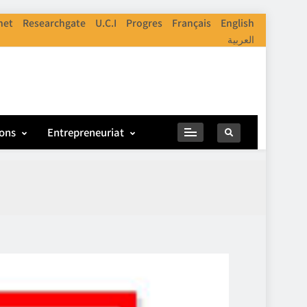
net
Researchgate
U.C.I
Progres
Français
English
العربية
ions
Entrepreneuriat