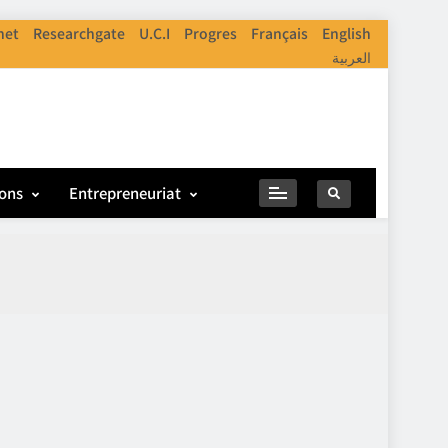
net
Researchgate
U.C.I
Progres
Français
English
العربية
ions
Entrepreneuriat