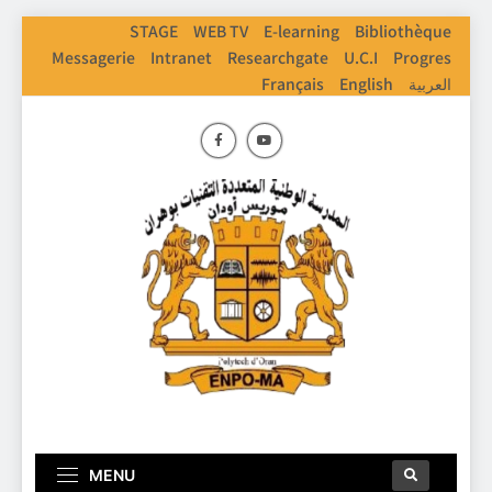
STAGE
WEB TV
E-learning
Bibliothèque
Messagerie
Intranet
Researchgate
U.C.I
Progres
Français
English
العربية
ENPO
Ecole Nationale Polythechnique D'Oran
MENU