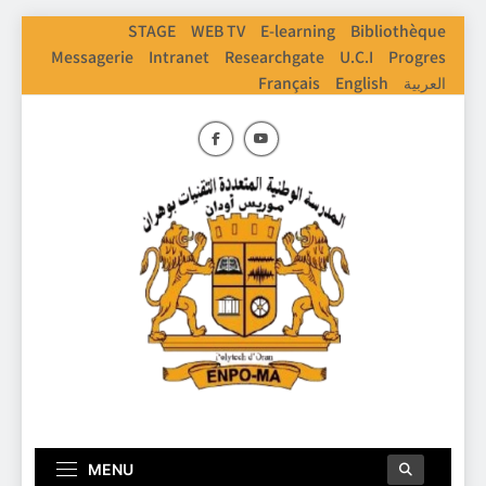
Skip
STAGE
WEB TV
E-learning
Bibliothèque
to
Messagerie
Intranet
Researchgate
U.C.I
Progres
content
Français
English
العربية
ENPO
Ecole Nationale Polythechnique D'Oran
MENU