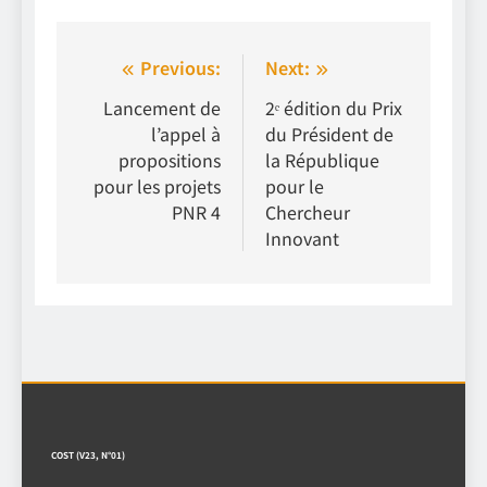
Navigation
Previous:
Next:
de
Lancement de
2ᵉ édition du Prix
l’appel à
du Président de
l’article
propositions
la République
pour les projets
pour le
PNR 4
Chercheur
Innovant
COST (V23, N°01)