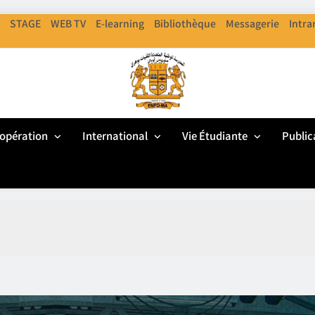
STAGE
WEB TV
E-learning
Bibliothèque
Messagerie
Intra
ENPO
cole Nationale Polythechnique D'Oran
opération
International
Vie Étudiante
Public