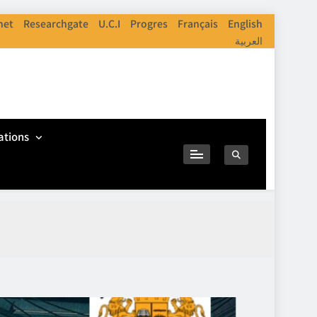
net
Researchgate
U.C.I
Progres
Français
English
العربية
ations