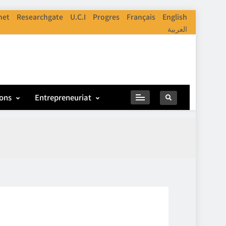
net
Researchgate
U.C.I
Progres
Français
English
العربية
ions
Entrepreneuriat