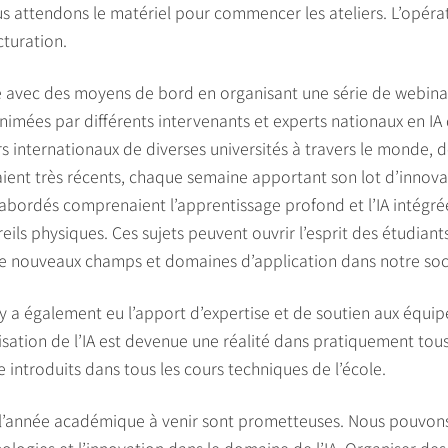
s attendons le matériel pour commencer les ateliers. L’opérati
cturation.
avec des moyens de bord en organisant une série de webinai
imées par différents intervenants et experts nationaux en I
s internationaux de diverses universités à travers le monde, 
ent très récents, chaque semaine apportant son lot d’innovati
 abordés comprenaient l’apprentissage profond et l’IA intégré
areils physiques. Ces sujets peuvent ouvrir l’esprit des étudia
de nouveaux champs et domaines d’application dans notre soc
 y a également eu l’apport d’expertise et de soutien aux équi
sation de l’IA est devenue une réalité dans pratiquement tous 
re introduits dans tous les cours techniques de l’école.
 l’année académique à venir sont prometteuses. Nous pouvons 
ologies et l’innovation dans le domaine de l’IA. Organiser des a