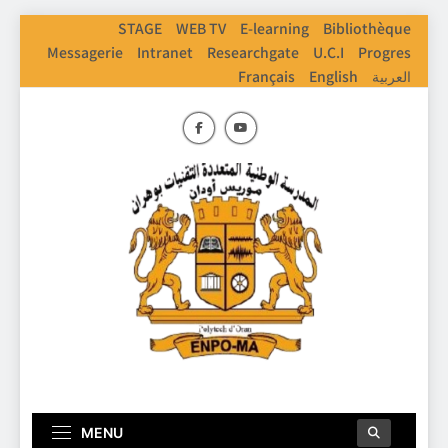
Skip
STAGE
WEB TV
E-learning
Bibliothèque
to
Messagerie
Intranet
Researchgate
U.C.I
Progres
content
Français
English
العربية
ENPO
Ecole Nationale Polythechnique D'Oran
MENU