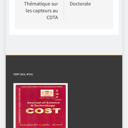
Thématique sur
Doctorale
l’article
les capteurs au
CDTA
COST (V23, N°01)