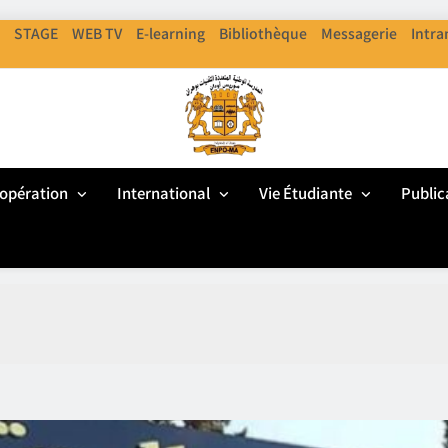
STAGE
WEB TV
E-learning
Bibliothèque
Messagerie
Intra
ENPO
cole Nationale Polythechnique D'Oran
opération
International
Vie Étudiante
Public