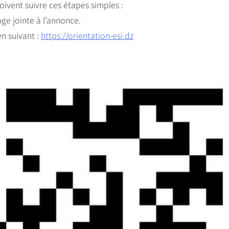
doivent suivre ces étapes simples :
age jointe à l’annonce.
en suivant :
https://orientation-esi.dz