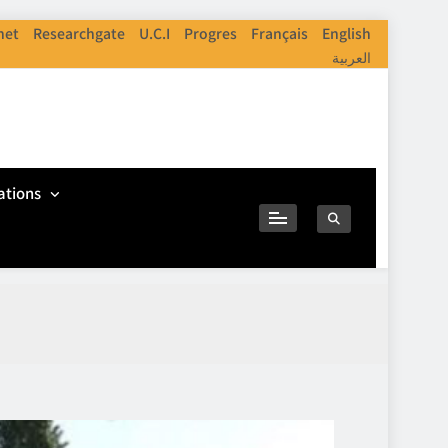
net
Researchgate
U.C.I
Progres
Français
English
العربية
ations