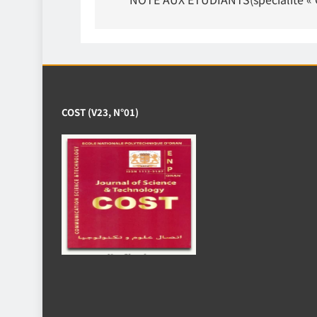
de
l’article
COST (V23, N°01)