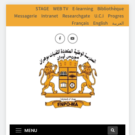
STAGE
WEB TV
E-learning
Bibliothèque
Messagerie
Intranet
Researchgate
U.C.I
Progres
Français
English
العربية
ENPO
Ecole Nationale Polythechnique D'Oran
MENU