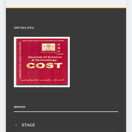
COST (V23, N°01)
SERVICES
STAGE