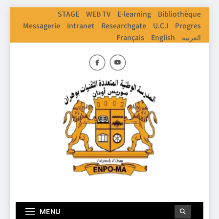
Skip
STAGE
WEB TV
E-learning
Bibliothèque
to
Messagerie
Intranet
Researchgate
U.C.I
Progres
content
Français
English
العربية
ENPO
Ecole Nationale Polythechnique D'Oran
MENU