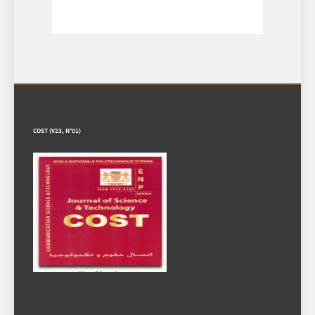
COST (V23, N°01)