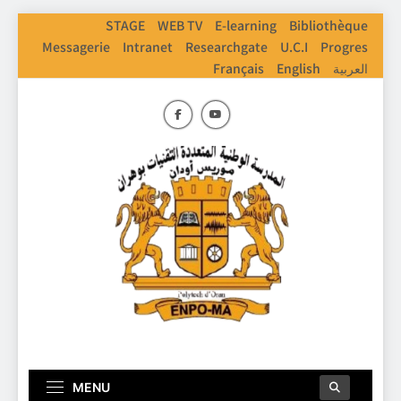
Skip
STAGE
WEB TV
E-learning
Bibliothèque
to
Messagerie
Intranet
Researchgate
U.C.I
Progres
content
العربية
English
Français
ENPO
Ecole Nationale Polythechnique D'Oran
MENU