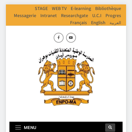
STAGE
WEB TV
E-learning
Bibliothèque
Messagerie
Intranet
Researchgate
U.C.I
Progres
Français
English
العربية
ENPO
Ecole Nationale Polythechnique D'Oran
MENU