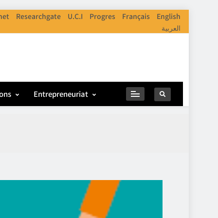
net
Researchgate
U.C.I
Progres
Français
English
العربية
ions
Entrepreneuriat