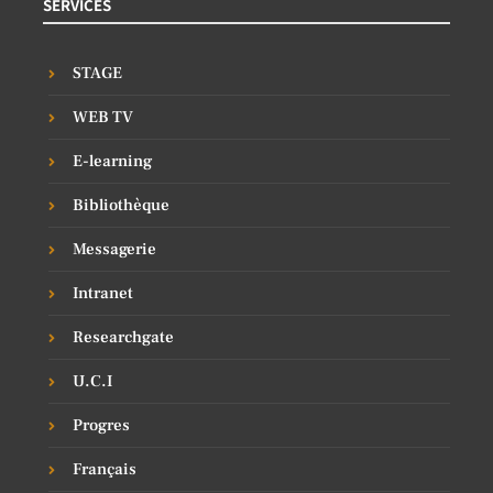
SERVICES
STAGE
WEB TV
E-learning
Bibliothèque
Messagerie
Intranet
Researchgate
U.C.I
Progres
Français