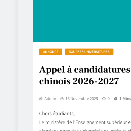
ANNONCE
BOURSES UNIVERSITAIRES
Appel à candidatures
chinois 2026-2027
Admin
16 Novembre 2025
0
1 Mins
Chers étudiants,
Le ministère de l’Enseignement supérieur e
algériens dans des universités et instituts 