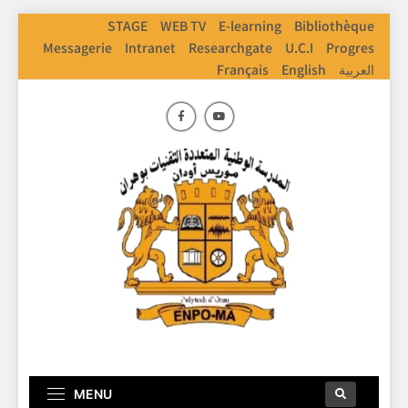
STAGE
WEB TV
E-learning
Bibliothèque
Messagerie
Intranet
Researchgate
U.C.I
Progres
Français
English
العربية
ENPO
Ecole Nationale Polythechnique D'Oran
MENU