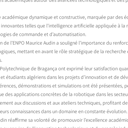
re académique dynamique et constructive, marquée par des éc
nnovantes telles que l’intelligence artificielle appliquée à l
nologies de commande et d’automatisation.
ion de l’ENPO Maurice Audin a souligné l’importance du renfo
ogiques, mettant en avant le rôle stratégique de la recherch
s.
ut Polytechnique de Bragança ont exprimé leur satisfaction qua
t étudiants algériens dans les projets d’innovation et de d
férences, démonstrations et simulations ont été présentées, 
e des applications concrètes de la robotique dans les secteur
vement aux discussions et aux ateliers techniques, profitant 
 leurs connaissances dans un domaine en constante évolution.
udin réaffirme sa volonté de promouvoir l’excellence académiqu