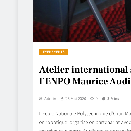
EVÉNEMENTS
Atelier international
l’ENPO Maurice Audi
Admin
25 Mai 2026
0
3 Mins
L’École Nationale Polytechnique d’Oran Mauri
en robotique, organisé en partenariat avec
chercheurs, experts, étudiants et partena