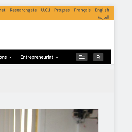
net
Researchgate
U.C.I
Progres
Français
English
العربية
ions
Entrepreneuriat