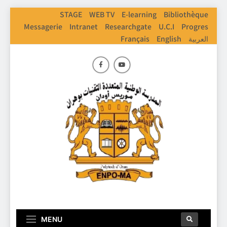
STAGE
WEB TV
E-learning
Bibliothèque
Messagerie
Intranet
Researchgate
U.C.I
Progres
Français
English
العربية
ENPO
Ecole Nationale Polythechnique D'Oran
MENU