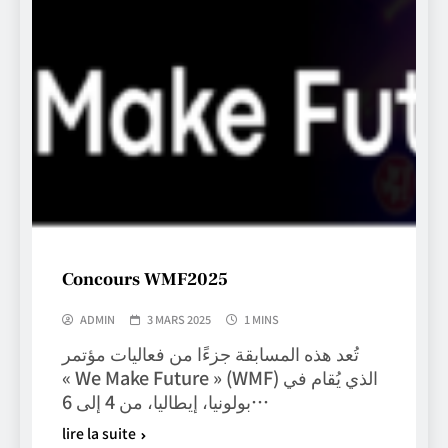
Concours WMF2025
ADMIN
3 MARS 2025
1 MINS
تُعد هذه المسابقة جزءًا من فعاليات مؤتمر
« We Make Future » (WMF) الذي يُقام في
بولونيا، إيطاليا، من 4 إلى 6…
lire la suite