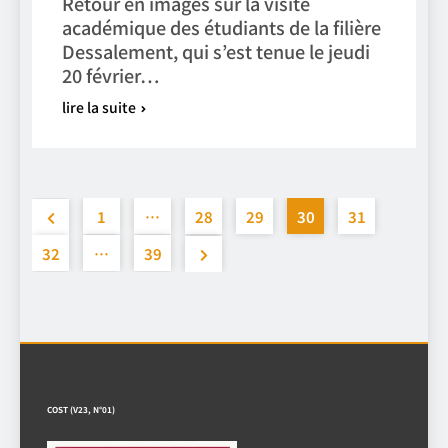
Retour en images sur la visite
académique des étudiants de la filière
Dessalement, qui s’est tenue le jeudi
20 février…
lire la suite
1
…
28
29
30
31
32
…
39
COST (V23, N°01)