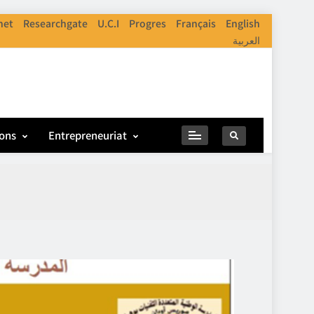
net
Researchgate
U.C.I
Progres
Français
English
العربية
ions
Entrepreneuriat