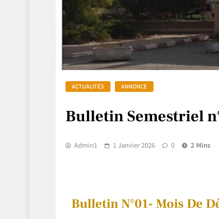
ACTUALITÉS
ANNONCE
Bulletin Semestriel 
Admin1
1 Janvier 2026
0
2 Mins
Bulletin N°01- Mois De 