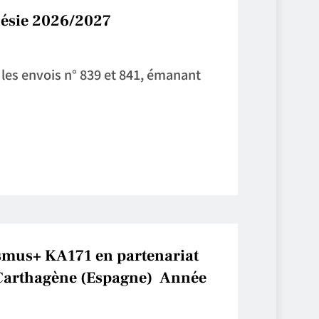
nésie 2026/2027
es envois n° 839 et 841, émanant
asmus+ KA171 en partenariat
e Carthagène (Espagne) Année