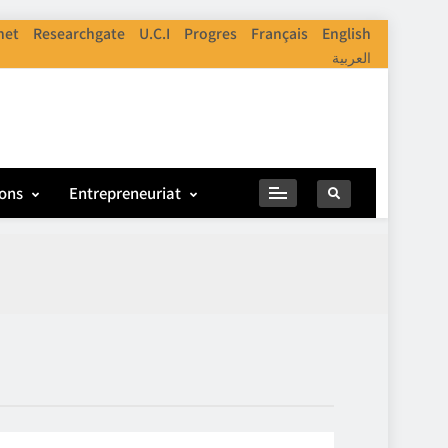
net
Researchgate
U.C.I
Progres
Français
English
العربية
ions
Entrepreneuriat