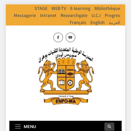
Skip
STAGE
WEB TV
E-learning
Bibliothèque
to
Messagerie
Intranet
Researchgate
U.C.I
Progres
content
Français
English
العربية
ENPO
Ecole Nationale Polythechnique D'Oran
MENU