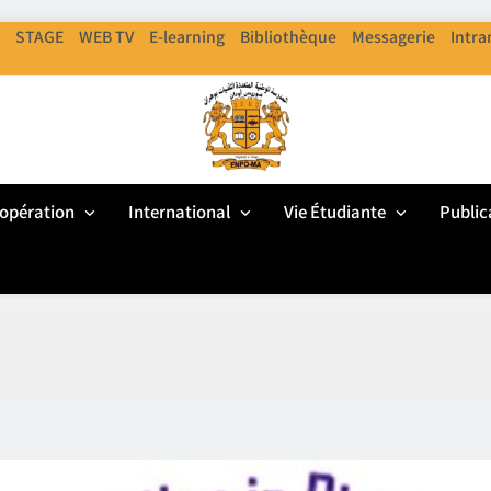
STAGE
WEB TV
E-learning
Bibliothèque
Messagerie
Intra
ENPO
cole Nationale Polythechnique D'Oran
opération
International
Vie Étudiante
Public