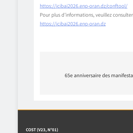
https://icibai2026.enp-oran.dz/conftool/
Pour plus d’informations, veuillez consulter 
https://icibai2026.enp-oran.dz
Navigation
de
65e anniversaire des manifest
l’article
COST (V23, N°01)