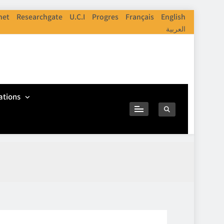
net
Researchgate
U.C.I
Progres
Français
English
العربية
ations