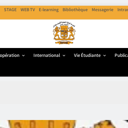
STAGE
WEB TV
E-learning
Bibliothèque
Messagerie
Intra
ENPO
cole Nationale Polythechnique D'Oran
opération
International
Vie Étudiante
Public