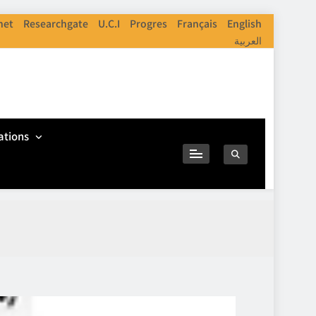
net
Researchgate
U.C.I
Progres
Français
English
العربية
ations