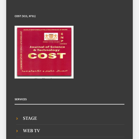
COST (V23, N°01)
SERVICES
STAGE
WEB TV