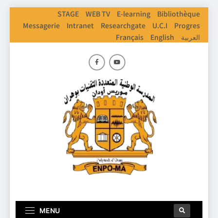
STAGE
WEB TV
E-learning
Bibliothèque
Messagerie
Intranet
Researchgate
U.C.I
Progres
Français
English
العربية
ENPO
Ecole Nationale Polythechnique D'Oran
MENU