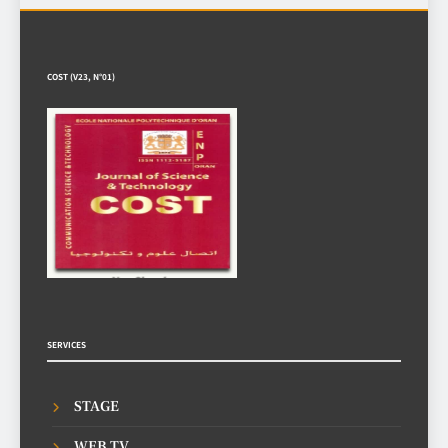
COST (V23, N°01)
SERVICES
STAGE
WEB TV