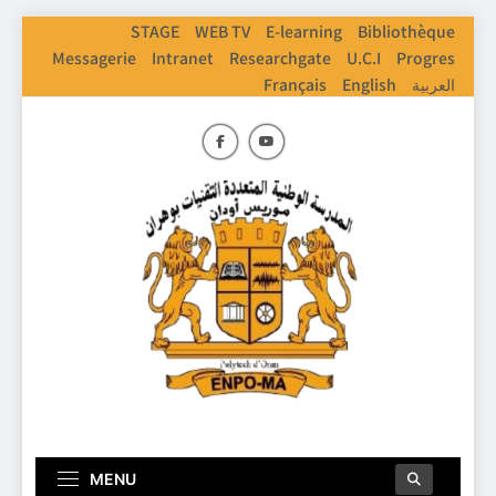
Skip
STAGE
WEB TV
E-learning
Bibliothèque
to
Messagerie
Intranet
Researchgate
U.C.I
Progres
content
Français
English
العربية
ENPO
Ecole Nationale Polythechnique D'Oran
MENU