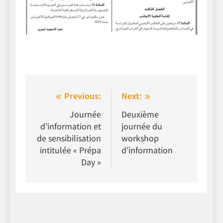
Navigation
Previous:
Next:
de
Journée
Deuxième
d’information et
journée du
l’article
de sensibilisation
workshop
intitulée « Prépa
d’information
Day »